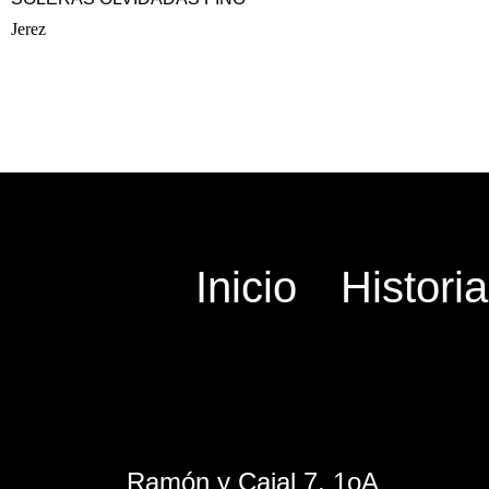
Jerez
Inicio
Historia
Ramón y Cajal 7, 1oA